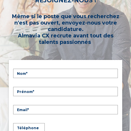
REJOIGNEZ-NOUS !
Même si le poste que vous recherchez
n'est pas ouvert, envoyez-nous votre
candidature.
Almavia CX recrute avant tout des
talents passionnés