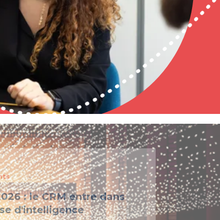
nts
026 : le CRM entre dans
e d'intelligence
ite d'efficy, Almavia CX accompagne les