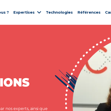
us ?
Expertises
Technologies
Références
Ca
IONS
ar nos experts, ainsi que