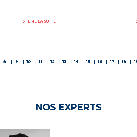
LIRE LA SUITE
8
9
10
11
12
13
14
15
16
17
18
1
NOS EXPERTS