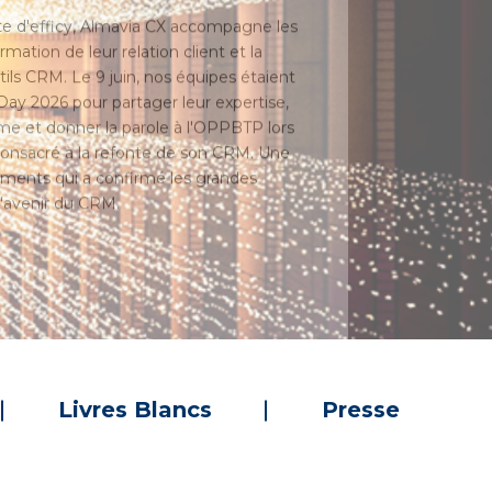
rmation de leur relation client et la
ils CRM. Le 9 juin, nos équipes étaient
ay 2026 pour partager leur expertise,
e et donner la parole à l'OPPBTP lors
consacré à la refonte de son CRM. Une
ements qui a confirmé les grandes
'avenir du CRM.
Livres Blancs
Presse