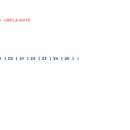
LIRE LA SUITE
9
20
21
22
23
24
25