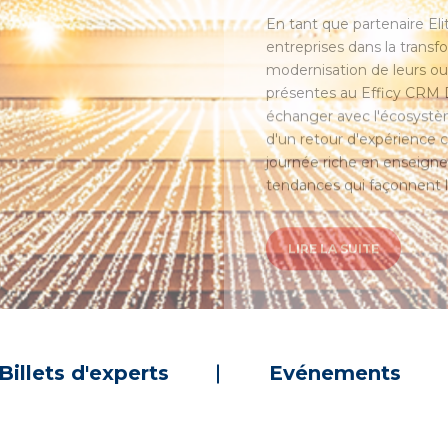
entreprises dans la transfo
modernisation de leurs out
présentes au Efficy CRM D
échanger avec l'écosystèm
d'un retour d'expérience 
journée riche en enseign
tendances qui façonnent l
LIRE LA SUITE
Billets d'experts
Evénements