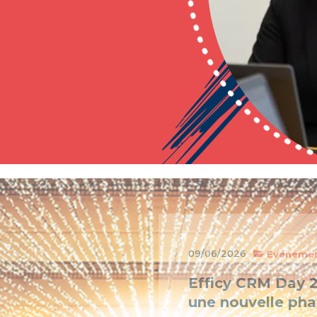
09/06/2026
Evéneme
Efficy CRM Day 2
une nouvelle phas
En tant que partenaire El