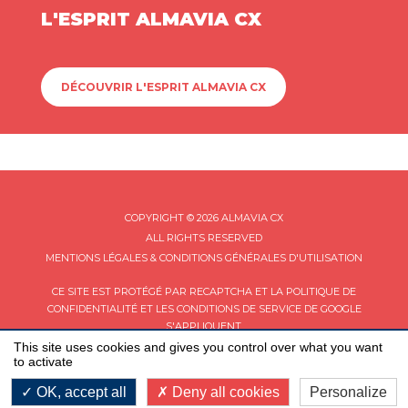
L'ESPRIT ALMAVIA CX
DÉCOUVRIR L'ESPRIT ALMAVIA CX
COPYRIGHT © 2026 ALMAVIA CX
ALL RIGHTS RESERVED
MENTIONS LÉGALES & CONDITIONS GÉNÉRALES D'UTILISATION
CE SITE EST PROTÉGÉ PAR RECAPTCHA ET LA
POLITIQUE DE
CONFIDENTIALITÉ
ET LES
CONDITIONS DE SERVICE
DE GOOGLE
S'APPLIQUENT.
This site uses cookies and gives you control over what you want
to activate
OK, accept all
Deny all cookies
Personalize