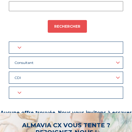
RECHERCHER
Consultant
CDI
Aucune offre trouvée. Nous vous invitons à essayer
d’autres mots-clés ou à sélectionner un « métier ».
ALMAVIA CX VOUS TENTE ?