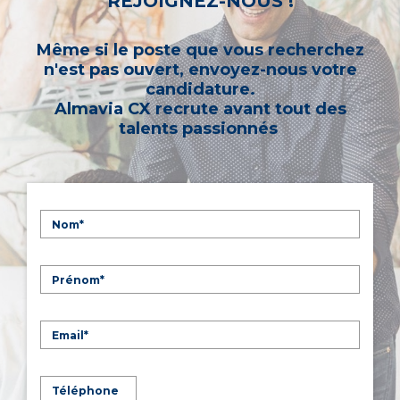
REJOIGNEZ-NOUS !
Même si le poste que vous recherchez
n'est pas ouvert, envoyez-nous votre
candidature.
Almavia CX recrute avant tout des
talents passionnés