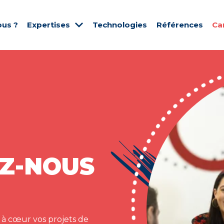
us ?
Expertises
Technologies
Références
Ca
Z-NOUS
 à cœur vos projets de