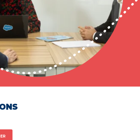
HONS
ER