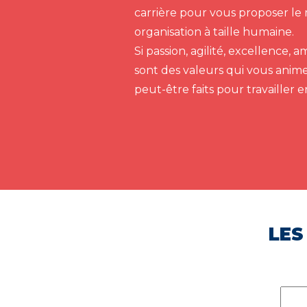
carrière pour vous proposer le 
organisation à taille humaine.
Si passion, agilité, excellence,
sont des valeurs qui vous anim
peut-être faits pour travailler 
LES