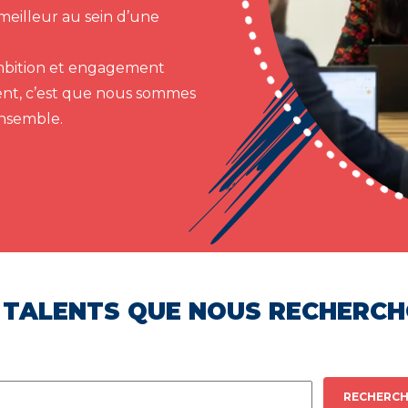
meilleur au sein d’une
 ambition et engagement
ent, c’est que nous sommes
ensemble.
 TALENTS QUE NOUS RECHERC
RECHERCH