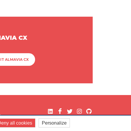
MAVIA CX
IT ALMAVIA CX
.
eny all cookies
Personalize