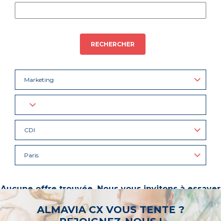
RECHERCHER
Marketing
CDI
Paris
Aucune offre trouvée. Nous vous invitons à essayer
d’autres mots-clés ou à sélectionner un « métier ».
ALMAVIA CX VOUS TENTE ?