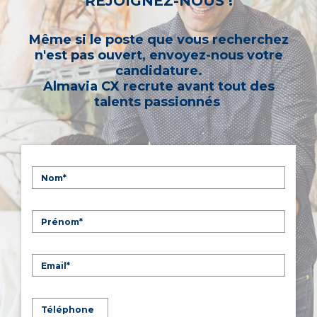
REJOIGNEZ-NOUS !
Même si le poste que vous recherchez
n'est pas ouvert, envoyez-nous votre
candidature.
Almavia CX recrute avant tout des
talents passionnés