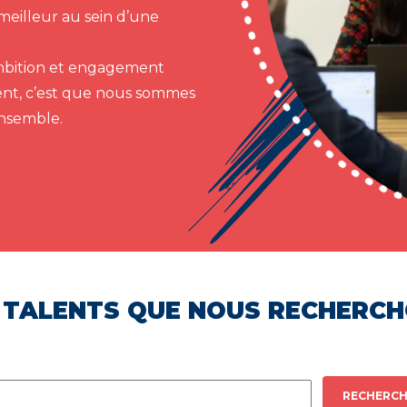
meilleur au sein d’une
 ambition et engagement
ent, c’est que nous sommes
ensemble.
 TALENTS QUE NOUS RECHERC
RECHERCH