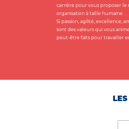
carrière pour vous proposer le 
organisation à taille humaine.
Si passion, agilité, excellence,
sont des valeurs qui vous anim
peut-être faits pour travailler 
LES