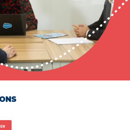
HONS
ER