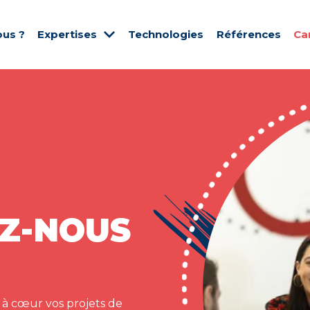
us ?
Expertises
Technologies
Références
Ca
Z-NOUS
 à cœur vos projets de