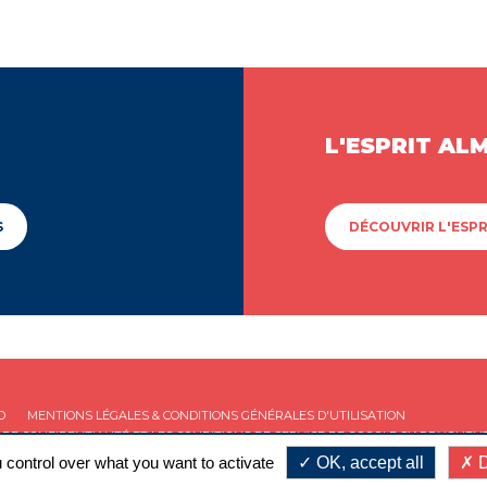
L'ESPRIT AL
S
DÉCOUVRIR L'ESPR
D
MENTIONS LÉGALES & CONDITIONS GÉNÉRALES D'UTILISATION
 DE CONFIDENTIALITÉ
ET LES
CONDITIONS DE SERVICE
DE GOOGLE S'APPLIQUENT
 control over what you want to activate
OK, accept all
D