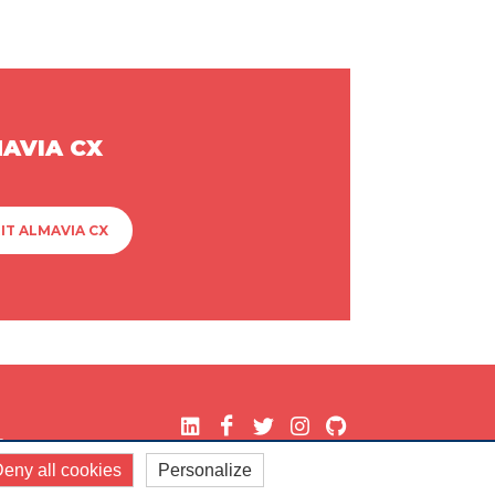
MAVIA CX
IT ALMAVIA CX
.
eny all cookies
Personalize