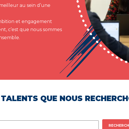
meilleur au sein d’une
 ambition et engagement
ent, c’est que nous sommes
ensemble.
 TALENTS QUE NOUS RECHERC
RECHERCH