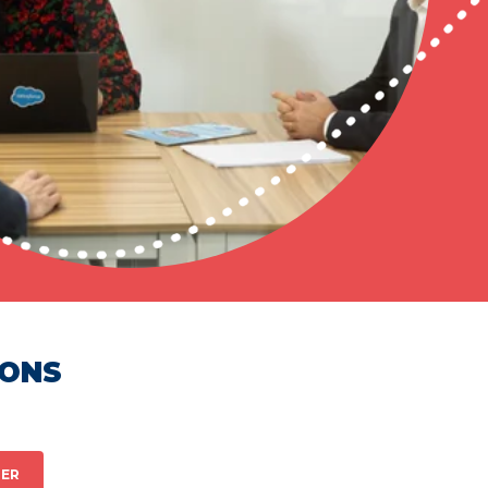
HONS
ER