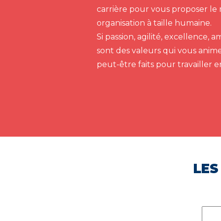
carrière pour vous proposer le 
organisation à taille humaine.
Si passion, agilité, excellence,
sont des valeurs qui vous anim
peut-être faits pour travailler 
LES