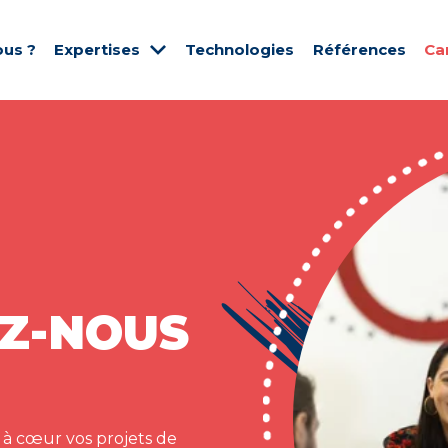
us ?
Expertises
Technologies
Références
Ca
Z-NOUS
 à cœur vos projets de