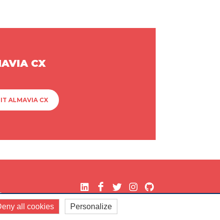
MAVIA CX
IT ALMAVIA CX
.
eny all cookies
Personalize