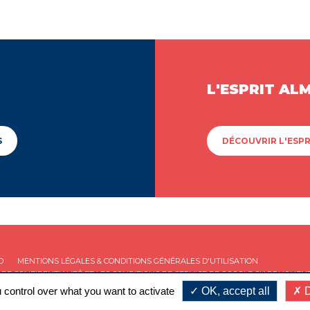
L'ESPRIT AL
S
DÉCOUVRIR L'ESPR
D
MENTIONS LÉGALES & CONDITIONS GÉNÉRALES D'UTILISATION
 DE CONFIDENTIALITÉ
ET LES
CONDITIONS DE SERVICE
DE GOOGLE S'APPLIQUENT
 control over what you want to activate
OK, accept all
D