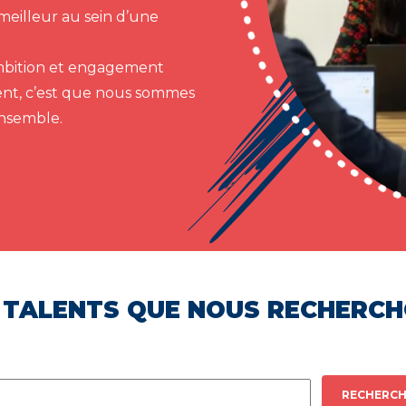
meilleur au sein d’une
 ambition et engagement
ent, c’est que nous sommes
ensemble.
 TALENTS QUE NOUS RECHERC
RECHERCH