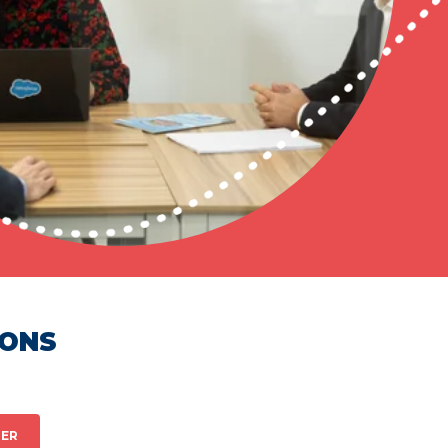
HONS
ER