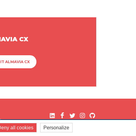
MAVIA CX
IT ALMAVIA CX
.
eny all cookies
Personalize