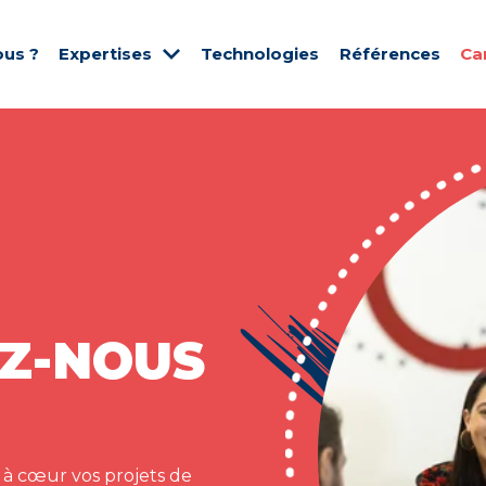
us ?
Expertises
Technologies
Références
Ca
Z-NOUS
 à cœur vos projets de