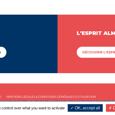
L'ESPRIT AL
S
DÉCOUVRIR L'ESPR
D
MENTIONS LÉGALES & CONDITIONS GÉNÉRALES D'UTILISATION
 DE CONFIDENTIALITÉ
ET LES
CONDITIONS DE SERVICE
DE GOOGLE S'APPLIQUENT
 control over what you want to activate
OK, accept all
D