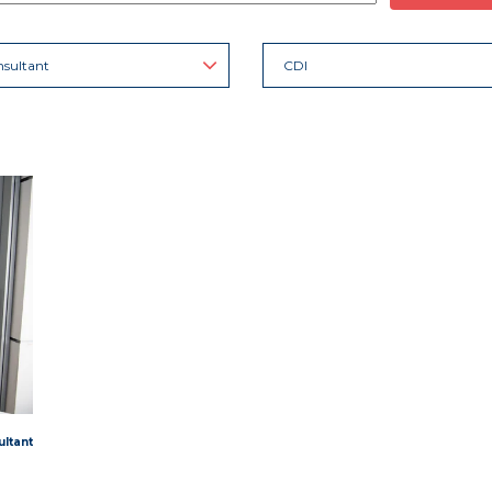
sultant
CDI
ltant