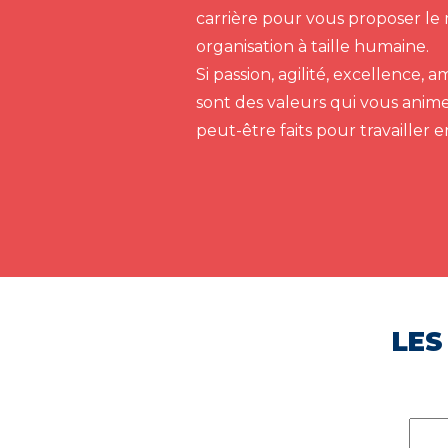
carrière pour vous proposer le 
organisation à taille humaine.
Si passion, agilité, excellence,
sont des valeurs qui vous anim
peut-être faits pour travailler 
LES