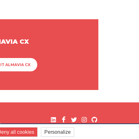
MAVIA CX
IT ALMAVIA CX
.
eny all cookies
Personalize