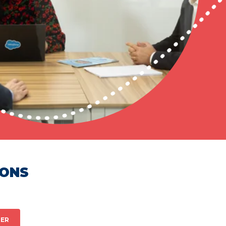
HONS
ER