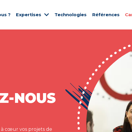
us ?
Expertises
Technologies
Références
Ca
Z-NOUS
 à cœur vos projets de