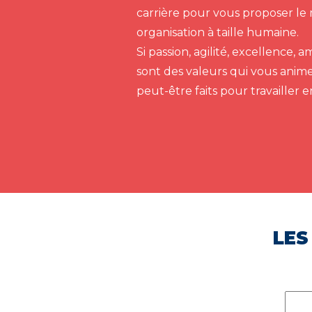
carrière pour vous proposer le 
organisation à taille humaine.
Si passion, agilité, excellence,
sont des valeurs qui vous anim
peut-être faits pour travailler 
LES