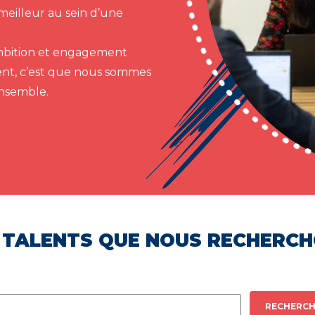
meilleur au sein d’une
 ambition et engagement
ent, c’est que nous sommes
ensemble.
 TALENTS QUE NOUS RECHERC
RECHERCH