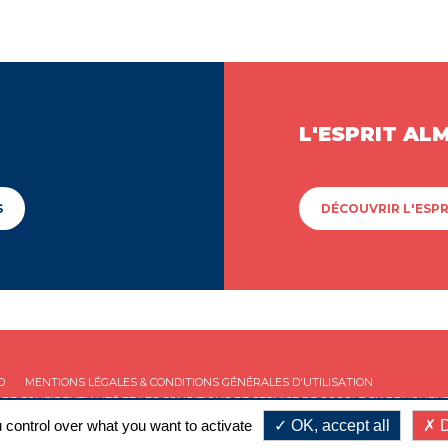
L'ESPRIT AL
S
DÉCOUVRIR L'ESPR
D
MENTIONS LÉGALES & CONDITIONS GÉNÉRALES D'UTILISATION
 DE CONFIDENTIALITÉ
ET LES
CONDITIONS DE SERVICE
DE GOOGLE S'APPLIQUENT
 control over what you want to activate
OK, accept all
D