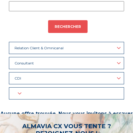
RECHERCHER
Relation Client & Omnicanal
Consultant
CDI
Aucune offre trouvée. Nous vous invitons à essayer
d’autres mots-clés ou à sélectionner un « métier ».
ALMAVIA CX VOUS TENTE ?