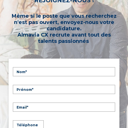
REJOIGNEZ-NOUS !
Même si le poste que vous recherchez
n'est pas ouvert, envoyez-nous votre
candidature.
Almavia CX recrute avant tout des
talents passionnés