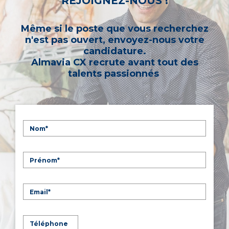
REJOIGNEZ-NOUS !
Même si le poste que vous recherchez
n'est pas ouvert, envoyez-nous votre
candidature.
Almavia CX recrute avant tout des
talents passionnés