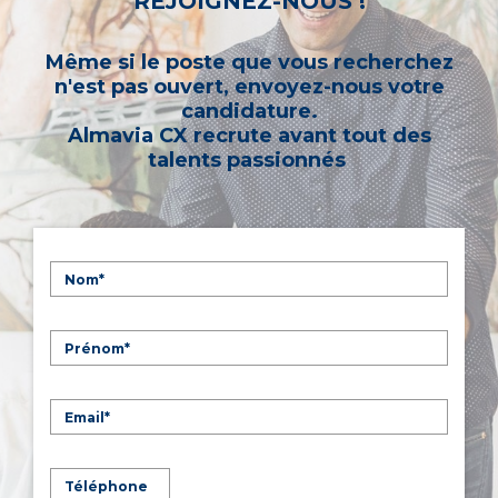
REJOIGNEZ-NOUS !
Même si le poste que vous recherchez
n'est pas ouvert, envoyez-nous votre
candidature.
Almavia CX recrute avant tout des
talents passionnés