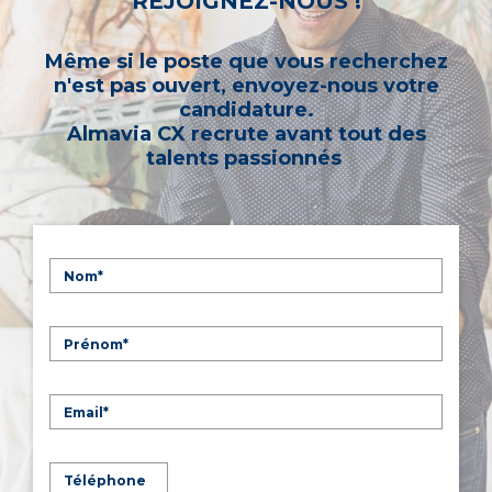
REJOIGNEZ-NOUS !
Même si le poste que vous recherchez
n'est pas ouvert, envoyez-nous votre
candidature.
Almavia CX recrute avant tout des
talents passionnés