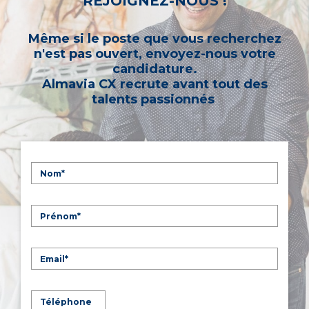
REJOIGNEZ-NOUS !
Même si le poste que vous recherchez
n'est pas ouvert, envoyez-nous votre
candidature.
Almavia CX recrute avant tout des
talents passionnés