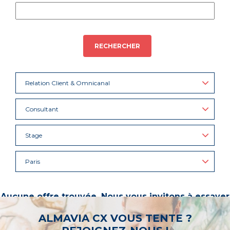
RECHERCHER
Relation Client & Omnicanal
Consultant
Stage
Paris
Aucune offre trouvée. Nous vous invitons à essayer
d’autres mots-clés ou à sélectionner un « métier ».
ALMAVIA CX VOUS TENTE ?