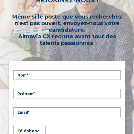
REJOIGNEZ-NOUS !
Même si le poste que vous recherchez
n'est pas ouvert, envoyez-nous votre
candidature.
Almavia CX recrute avant tout des
talents passionnés