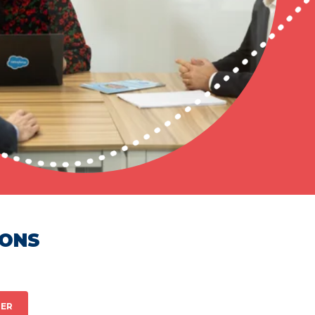
HONS
ER