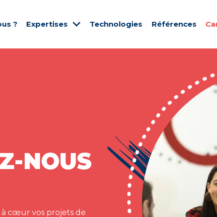
us ?
Expertises
Technologies
Références
Ca
Z-NOUS
 à cœur vos projets de