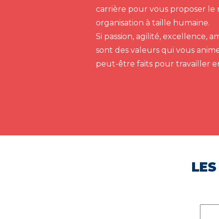
carrière pour vous proposer le 
organisation à taille humaine.
Si passion, agilité, excellence,
sont des valeurs qui vous anim
peut-être faits pour travailler 
LES