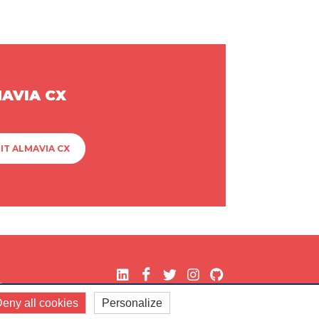
MAVIA CX
IT ALMAVIA CX
.
eny all cookies
Personalize