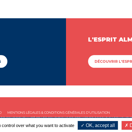
L'ESPRIT AL
S
DÉCOUVRIR L'ESPR
D
MENTIONS LÉGALES & CONDITIONS GÉNÉRALES D'UTILISATION
 DE CONFIDENTIALITÉ
ET LES
CONDITIONS DE SERVICE
DE GOOGLE S'APPLIQUENT
 control over what you want to activate
OK, accept all
D