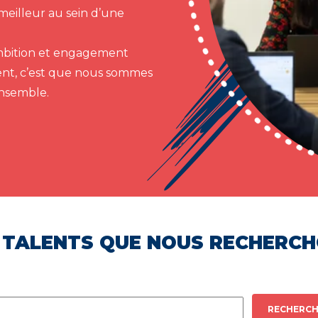
meilleur au sein d’une
 ambition et engagement
ent, c’est que nous sommes
ensemble.
 TALENTS QUE NOUS RECHERC
RECHERCH