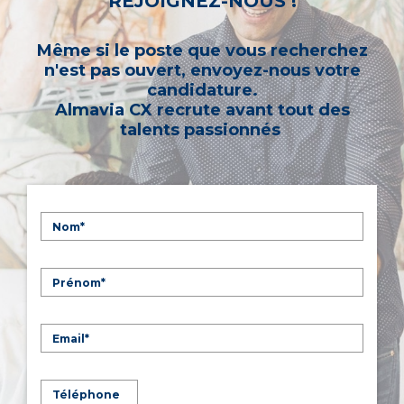
REJOIGNEZ-NOUS !
Même si le poste que vous recherchez
n'est pas ouvert, envoyez-nous votre
candidature.
Almavia CX recrute avant tout des
talents passionnés