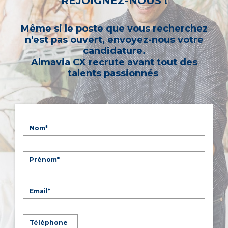
REJOIGNEZ-NOUS !
Même si le poste que vous recherchez
n'est pas ouvert, envoyez-nous votre
candidature.
Almavia CX recrute avant tout des
talents passionnés