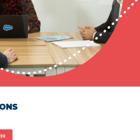
HONS
ER