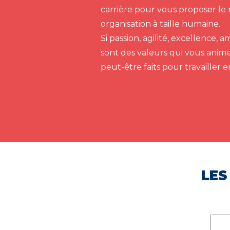
carrière pour vous proposer le 
organisation à taille humaine.
Si passion, agilité, excellence,
sont des valeurs qui vous anim
peut-être faits pour travailler 
LES