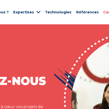
us ?
Expertises
Technologies
Références
Ca
Z-NOUS
 à cœur vos projets de