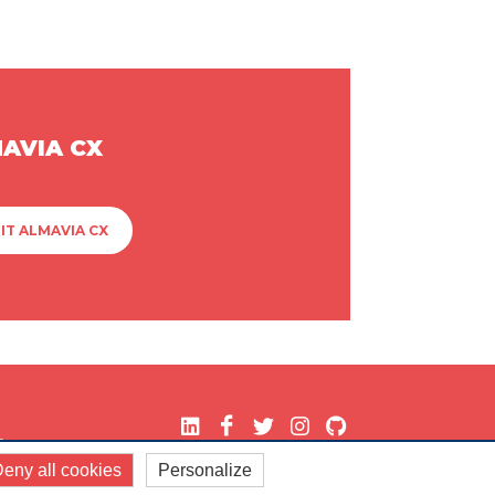
MAVIA CX
IT ALMAVIA CX
.
eny all cookies
Personalize