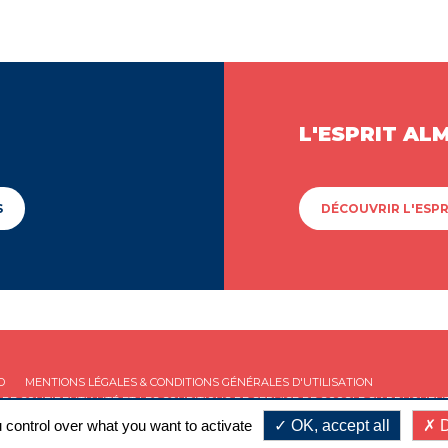
L'ESPRIT AL
S
DÉCOUVRIR L'ESPR
D
MENTIONS LÉGALES & CONDITIONS GÉNÉRALES D'UTILISATION
 DE CONFIDENTIALITÉ
ET LES
CONDITIONS DE SERVICE
DE GOOGLE S'APPLIQUENT
 control over what you want to activate
OK, accept all
D