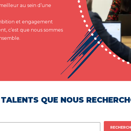
meilleur au sein d’une
 ambition et engagement
ent, c’est que nous sommes
ensemble.
 TALENTS QUE NOUS RECHERC
RECHERCH