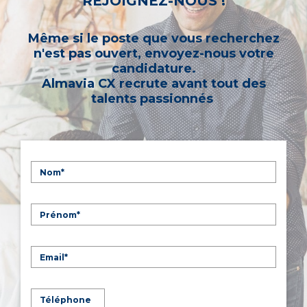
REJOIGNEZ-NOUS !
Même si le poste que vous recherchez
n'est pas ouvert, envoyez-nous votre
candidature.
Almavia CX recrute avant tout des
talents passionnés