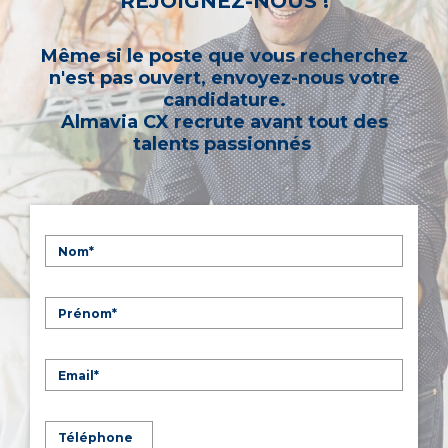
REJOIGNEZ-NOUS !
Même si le poste que vous recherchez
n'est pas ouvert, envoyez-nous votre
candidature.
Almavia CX recrute avant tout des
talents passionnés