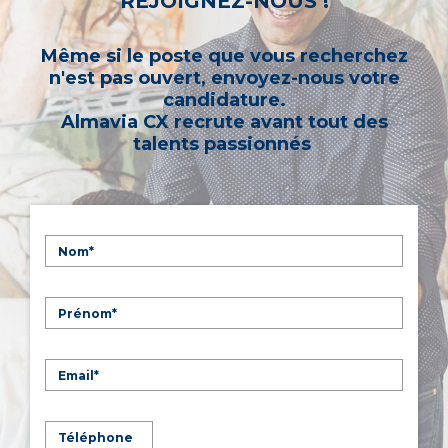
REJOIGNEZ-NOUS !
Même si le poste que vous recherchez
n'est pas ouvert, envoyez-nous votre
candidature.
Almavia CX recrute avant tout des
talents passionnés