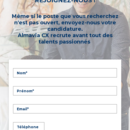
REJOIGNEZ-NOUS !
Même si le poste que vous recherchez
n'est pas ouvert, envoyez-nous votre
candidature.
Almavia CX recrute avant tout des
talents passionnés