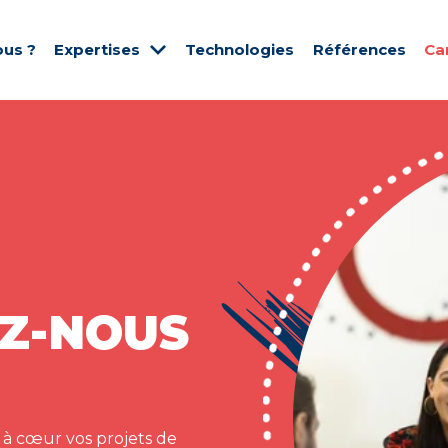
us ?
Expertises
Technologies
Références
Ca
Z-NOUS
 à cœur vos projets de