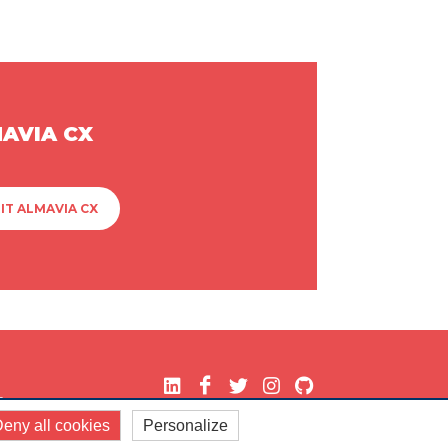
MAVIA CX
IT ALMAVIA CX
.
eny all cookies
Personalize