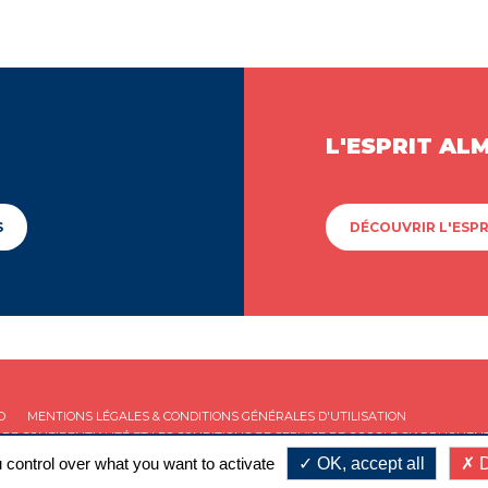
L'ESPRIT AL
S
DÉCOUVRIR L'ESPR
D
MENTIONS LÉGALES & CONDITIONS GÉNÉRALES D'UTILISATION
 DE CONFIDENTIALITÉ
ET LES
CONDITIONS DE SERVICE
DE GOOGLE S'APPLIQUENT
 control over what you want to activate
OK, accept all
D