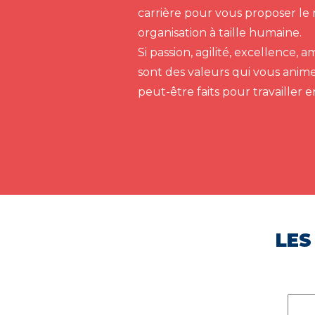
carrière pour vous proposer le 
organisation à taille humaine.
Si passion, agilité, excellence,
sont des valeurs qui vous anim
peut-être faits pour travailler 
LES