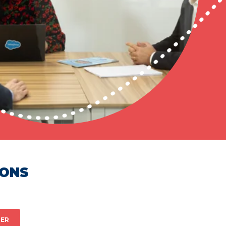
HONS
ER