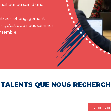
meilleur au sein d’une
 ambition et engagement
ent, c’est que nous sommes
ensemble.
 TALENTS QUE NOUS RECHERC
RECHERCH