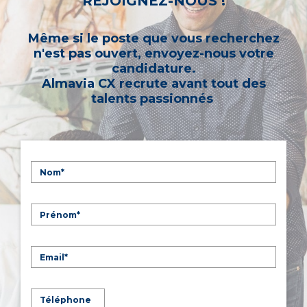
REJOIGNEZ-NOUS !
Même si le poste que vous recherchez
n'est pas ouvert, envoyez-nous votre
candidature.
Almavia CX recrute avant tout des
talents passionnés