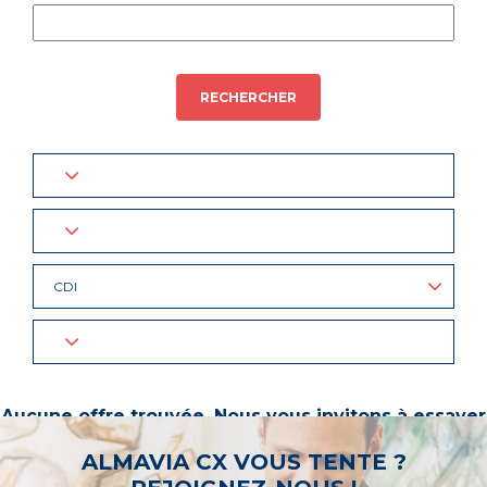
RECHERCHER
CDI
Aucune offre trouvée. Nous vous invitons à essayer
d’autres mots-clés ou à sélectionner un « métier ».
ALMAVIA CX VOUS TENTE ?