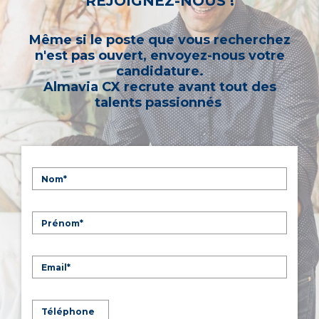
REJOIGNEZ-NOUS !
Même si le poste que vous recherchez
n'est pas ouvert, envoyez-nous votre
candidature.
Almavia CX recrute avant tout des
talents passionnés