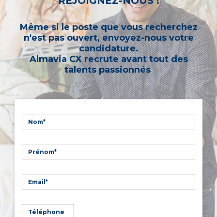
REJOIGNEZ-NOUS !
Même si le poste que vous recherchez
n'est pas ouvert, envoyez-nous votre
candidature.
Almavia CX recrute avant tout des
talents passionnés