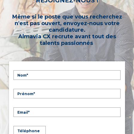
REJOIGNEZ-NOUS !
Même si le poste que vous recherchez
n'est pas ouvert, envoyez-nous votre
candidature.
Almavia CX recrute avant tout des
talents passionnés