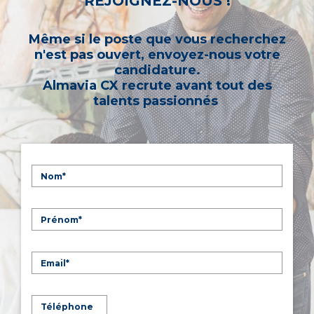
REJOIGNEZ-NOUS !
Même si le poste que vous recherchez
n'est pas ouvert, envoyez-nous votre
candidature.
Almavia CX recrute avant tout des
talents passionnés