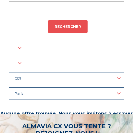
RECHERCHER
CDI
Paris
Aucune offre trouvée. Nous vous invitons à essayer
d’autres mots-clés ou à sélectionner un « métier ».
ALMAVIA CX VOUS TENTE ?