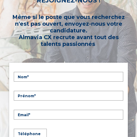
REJOIGNEZ-NOUS !
Même si le poste que vous recherchez
n'est pas ouvert, envoyez-nous votre
candidature.
Almavia CX recrute avant tout des
talents passionnés