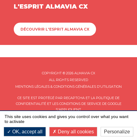
L'ESPRIT ALMAVIA CX
DÉCOUVRIR L'ESPRIT ALMAVIA CX
COPYRIGHT © 2026 ALMAVIA CX
ALL RIGHTS RESERVED
MENTIONS LÉGALES & CONDITIONS GÉNÉRALES D'UTILISATION
CE SITE EST PROTÉGÉ PAR RECAPTCHA ET LA
POLITIQUE DE
CONFIDENTIALITÉ
ET LES
CONDITIONS DE SERVICE
DE GOOGLE
S'APPLIQUENT.
This site uses cookies and gives you control over what you want
to activate
OK, accept all
Deny all cookies
Personalize