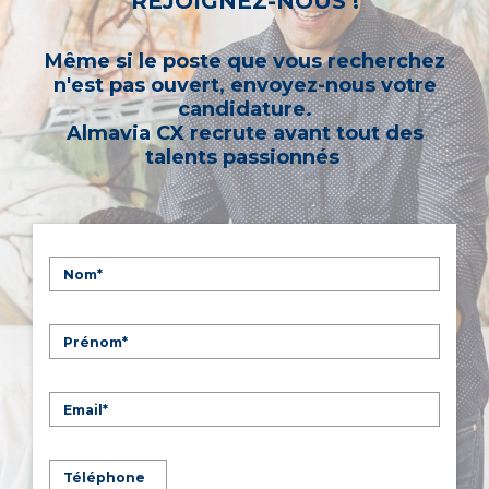
REJOIGNEZ-NOUS !
Même si le poste que vous recherchez
n'est pas ouvert, envoyez-nous votre
candidature.
Almavia CX recrute avant tout des
talents passionnés