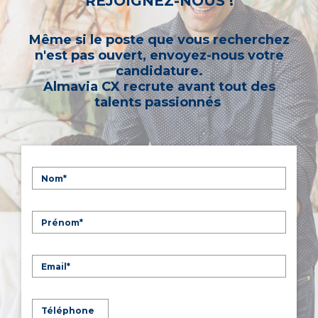
REJOIGNEZ-NOUS !
Même si le poste que vous recherchez
n'est pas ouvert, envoyez-nous votre
candidature.
Almavia CX recrute avant tout des
talents passionnés