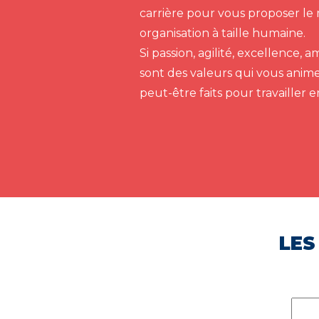
carrière pour vous proposer le 
organisation à taille humaine.
Si passion, agilité, excellence,
sont des valeurs qui vous anim
peut-être faits pour travailler 
LES