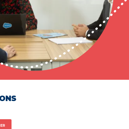
HONS
ER