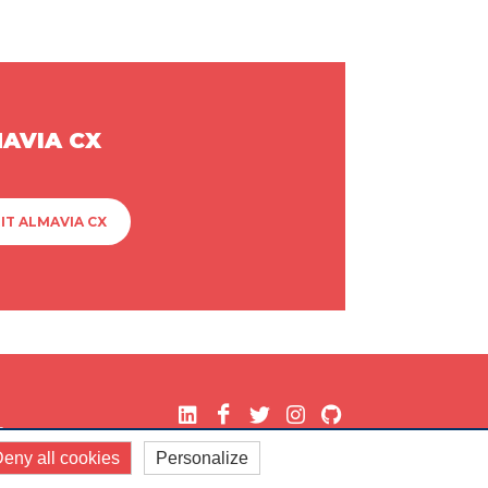
MAVIA CX
IT ALMAVIA CX
.
eny all cookies
Personalize