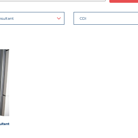
sultant
CDI
ltant