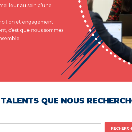
meilleur au sein d’une
 ambition et engagement
ent, c’est que nous sommes
ensemble.
 TALENTS QUE NOUS RECHERC
RECHERCH