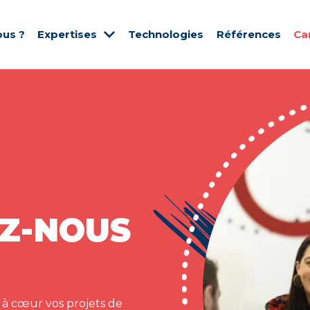
us ?
Expertises
Technologies
Références
Ca
Z-NOUS
 à cœur vos projets de