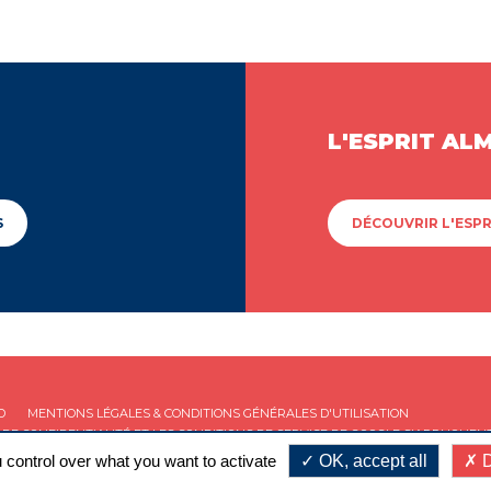
L'ESPRIT AL
S
DÉCOUVRIR L'ESPR
D
MENTIONS LÉGALES & CONDITIONS GÉNÉRALES D'UTILISATION
 DE CONFIDENTIALITÉ
ET LES
CONDITIONS DE SERVICE
DE GOOGLE S'APPLIQUENT
 control over what you want to activate
OK, accept all
D