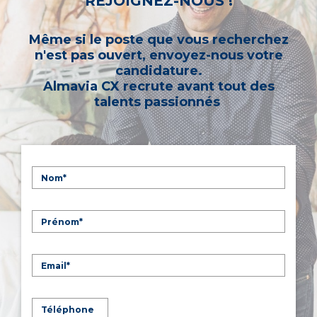
REJOIGNEZ-NOUS !
Même si le poste que vous recherchez
n'est pas ouvert, envoyez-nous votre
candidature.
Almavia CX recrute avant tout des
talents passionnés