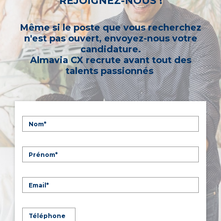
REJOIGNEZ-NOUS !
Même si le poste que vous recherchez
n'est pas ouvert, envoyez-nous votre
candidature.
Almavia CX recrute avant tout des
talents passionnés