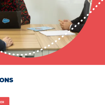
HONS
ER