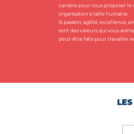
carrière pour vous proposer le 
organisation à taille humaine.
Si passion, agilité, excellence,
sont des valeurs qui vous anim
peut-être faits pour travailler 
LES