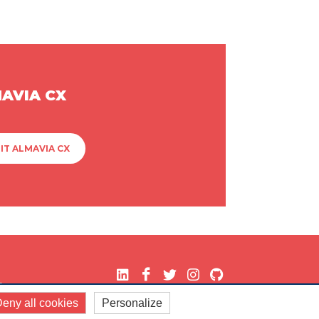
MAVIA CX
IT ALMAVIA CX
.
eny all cookies
Personalize