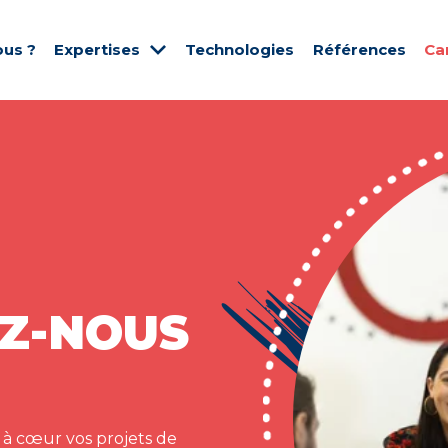
us ?
Expertises
Technologies
Références
Ca
Z-NOUS
 à cœur vos projets de