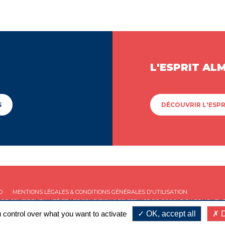
L'ESPRIT AL
S
DÉCOUVRIR L'ESPR
D
MENTIONS LÉGALES & CONDITIONS GÉNÉRALES D'UTILISATION
 DE CONFIDENTIALITÉ
ET LES
CONDITIONS DE SERVICE
DE GOOGLE S'APPLIQUENT
 control over what you want to activate
OK, accept all
D