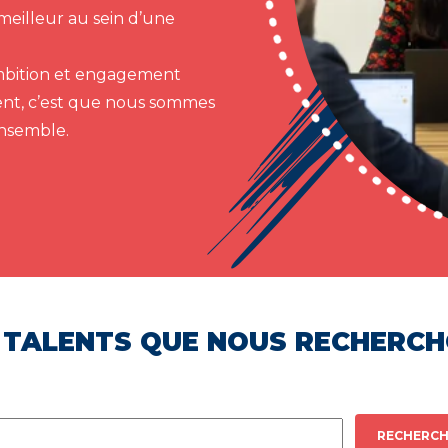
meilleur au sein d’une
 ambition et engagement
ent, c’est que nous sommes
ensemble.
 TALENTS QUE NOUS RECHERC
RECHERCH