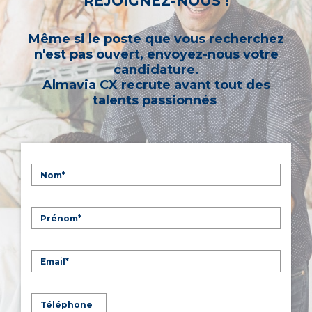
REJOIGNEZ-NOUS !
Même si le poste que vous recherchez
n'est pas ouvert, envoyez-nous votre
candidature.
Almavia CX recrute avant tout des
talents passionnés