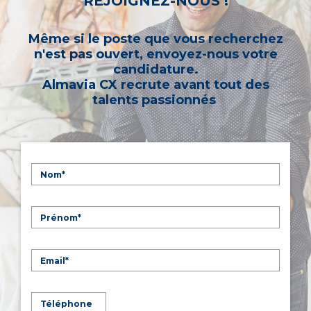
REJOIGNEZ-NOUS !
Même si le poste que vous recherchez
n'est pas ouvert, envoyez-nous votre
candidature.
Almavia CX recrute avant tout des
talents passionnés