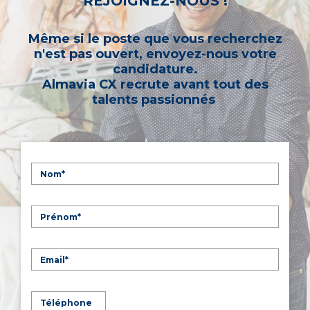
REJOIGNEZ-NOUS !
Même si le poste que vous recherchez
n'est pas ouvert, envoyez-nous votre
candidature.
Almavia CX recrute avant tout des
talents passionnés