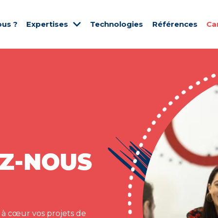
us ?
Expertises
Technologies
Références
Ca
Z-NOUS
 à cœur vos projets de