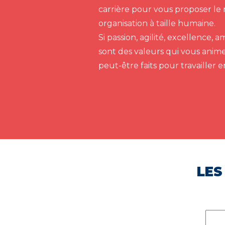
carrière pour vous proposer le 
organisation à taille humaine.
Si passion, agilité, excellence,
sont des valeurs qui vous anim
peut-être faits pour travailler 
LES