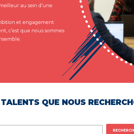
meilleur au sein d’une
 ambition et engagement
ent, c’est que nous sommes
ensemble.
 TALENTS QUE NOUS RECHERC
RECHERCH