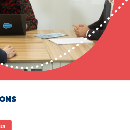
HONS
ER