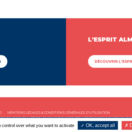
L'ESPRIT AL
S
DÉCOUVRIR L'ESPR
D
MENTIONS LÉGALES & CONDITIONS GÉNÉRALES D'UTILISATION
 DE CONFIDENTIALITÉ
ET LES
CONDITIONS DE SERVICE
DE GOOGLE S'APPLIQUENT
 control over what you want to activate
OK, accept all
D