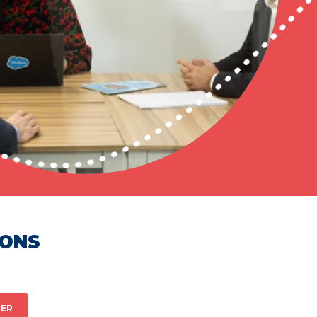
HONS
ER