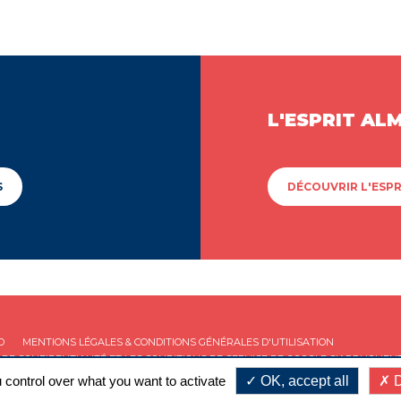
L'ESPRIT AL
S
DÉCOUVRIR L'ESPR
D
MENTIONS LÉGALES & CONDITIONS GÉNÉRALES D'UTILISATION
 DE CONFIDENTIALITÉ
ET LES
CONDITIONS DE SERVICE
DE GOOGLE S'APPLIQUENT
 control over what you want to activate
OK, accept all
D