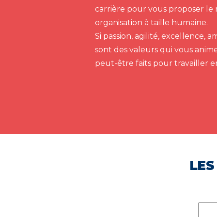
carrière pour vous proposer le 
organisation à taille humaine.
Si passion, agilité, excellence,
sont des valeurs qui vous anim
peut-être faits pour travailler 
LES