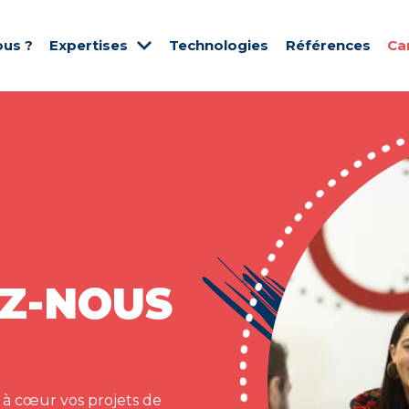
us ?
Expertises
Technologies
Références
Ca
Z-NOUS
 à cœur vos projets de