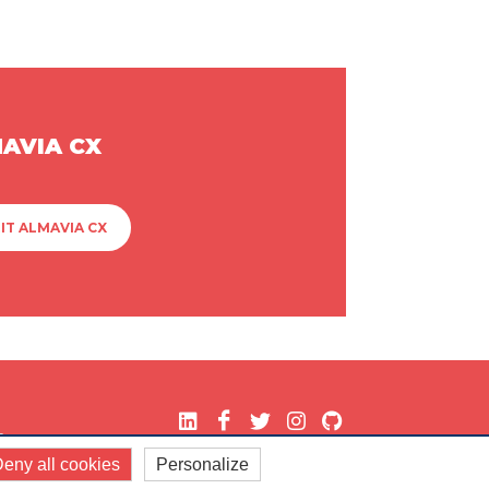
MAVIA CX
IT ALMAVIA CX
.
eny all cookies
Personalize