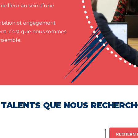
meilleur au sein d’une
 ambition et engagement
ent, c’est que nous sommes
ensemble.
 TALENTS QUE NOUS RECHERC
RECHERCH