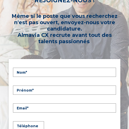
REJOIGNEZ-NOUS !
Même si le poste que vous recherchez
n'est pas ouvert, envoyez-nous votre
candidature.
Almavia CX recrute avant tout des
talents passionnés