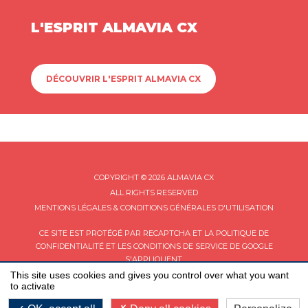
L'ESPRIT ALMAVIA CX
DÉCOUVRIR L'ESPRIT ALMAVIA CX
COPYRIGHT © 2026 ALMAVIA CX
ALL RIGHTS RESERVED
MENTIONS LÉGALES & CONDITIONS GÉNÉRALES D'UTILISATION
CE SITE EST PROTÉGÉ PAR RECAPTCHA ET LA
POLITIQUE DE
CONFIDENTIALITÉ
ET LES
CONDITIONS DE SERVICE
DE GOOGLE
S'APPLIQUENT.
This site uses cookies and gives you control over what you want
to activate