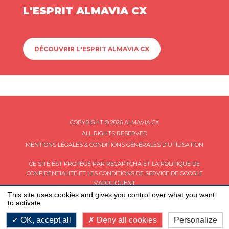
L'ESPRIT ALMAVIA CX
DÉCOUVRIR L'ESPRIT ALMAVIA CX
COPYRIGHT © 2026 ALMAVIA CX
ALL RIGHTS RESERVED
MENTIONS LÉGALES & CONDITIONS GÉNÉRALES D'UTILISATION
CE SITE EST PROTÉGÉ PAR RECAPTCHA ET LA
POLITIQUE DE
CONFIDENTIALITÉ
ET LES
CONDITIONS DE SERVICE
DE GOOGLE
S'APPLIQUENT.
This site uses cookies and gives you control over what you want
to activate
OK, accept all
Deny all cookies
Personalize