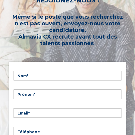
REJOIGNEZ-NOUS !
Même si le poste que vous recherchez
n'est pas ouvert, envoyez-nous votre
candidature.
Almavia CX recrute avant tout des
talents passionnés