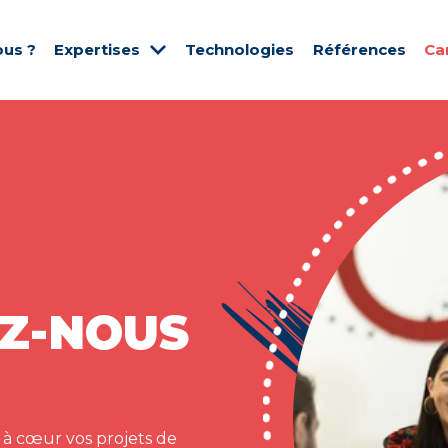
us ?
Expertises
Technologies
Références
Ca
Z-NOUS
 à cœur vos projets de