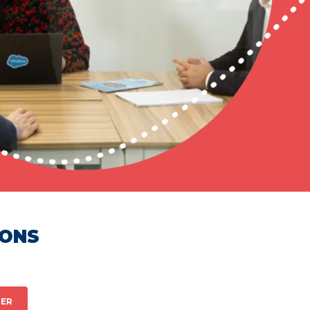
HONS
ER