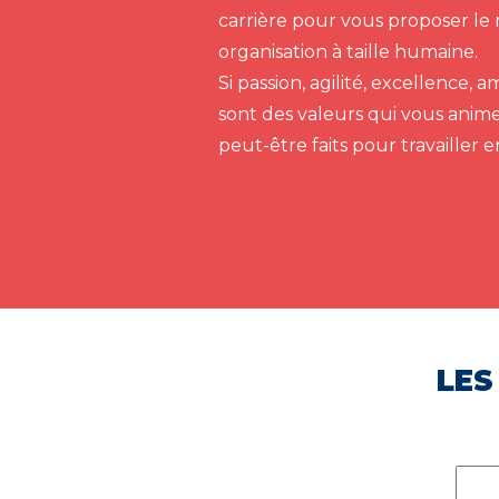
carrière pour vous proposer le 
organisation à taille humaine.
Si passion, agilité, excellence,
sont des valeurs qui vous anim
peut-être faits pour travailler 
LES