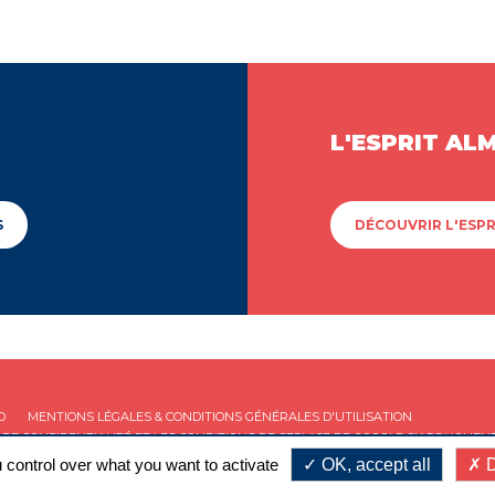
L'ESPRIT AL
S
DÉCOUVRIR L'ESPR
D
MENTIONS LÉGALES & CONDITIONS GÉNÉRALES D'UTILISATION
 DE CONFIDENTIALITÉ
ET LES
CONDITIONS DE SERVICE
DE GOOGLE S'APPLIQUENT
 control over what you want to activate
OK, accept all
D