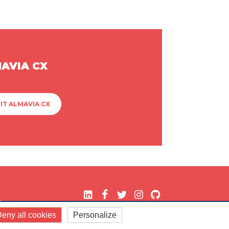
MAVIA CX
IT ALMAVIA CX
.
eny all cookies
Personalize