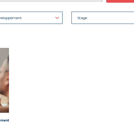
veloppement
Stage
ement