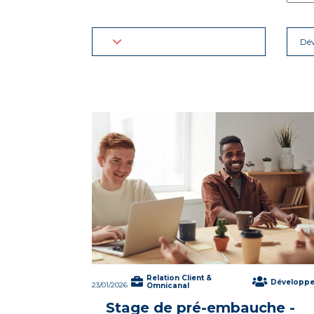
Dé
Relation Client &
Développ
23/01/2026
Omnicanal
Stage de pré-embauche -