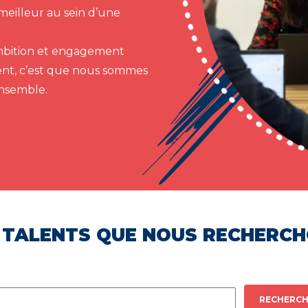
meilleur au sein d’une
 ambition et engagement
ent, c’est que nous sommes
ensemble.
 TALENTS QUE NOUS RECHERC
RECHERCH