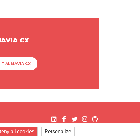
MAVIA CX
IT ALMAVIA CX
.
eny all cookies
Personalize