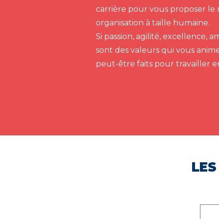
carrière pour vous proposer le 
organisation à taille humaine.
Si passion, agilité, excellence,
sont des valeurs qui vous anim
peut-être faits pour travailler 
LES