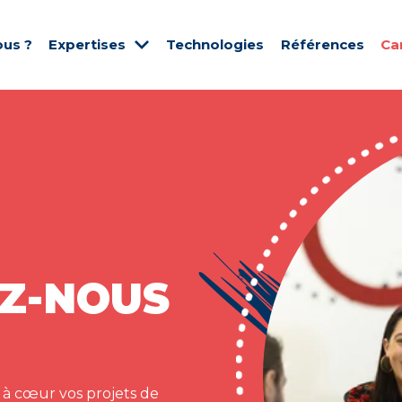
us ?
Expertises
Technologies
Références
Ca
Z-NOUS
 à cœur vos projets de