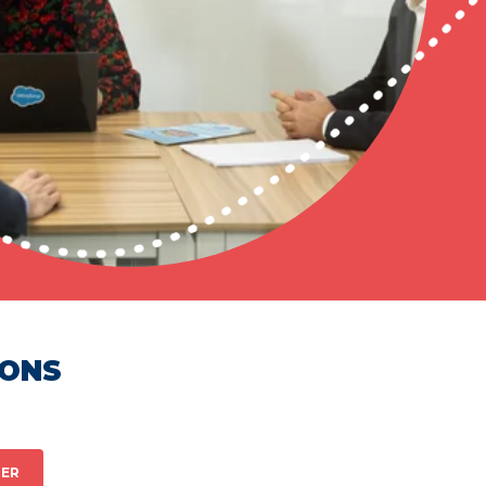
HONS
ER