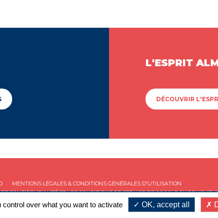
L'ESPRIT AL
S
DÉCOUVRIR L'ESPR
D
MENTIONS LÉGALES & CONDITIONS GÉNÉRALES D'UTILISATION
 DE CONFIDENTIALITÉ
ET LES
CONDITIONS DE SERVICE
DE GOOGLE S'APPLIQUENT
 control over what you want to activate
OK, accept all
D