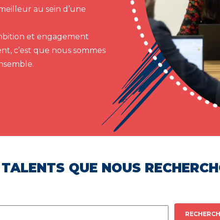
meilleur au sein d’une
 ambition et engagement
ent, c’est que nous sommes
ensemble.
 TALENTS QUE NOUS RECHERC
RECHERCH