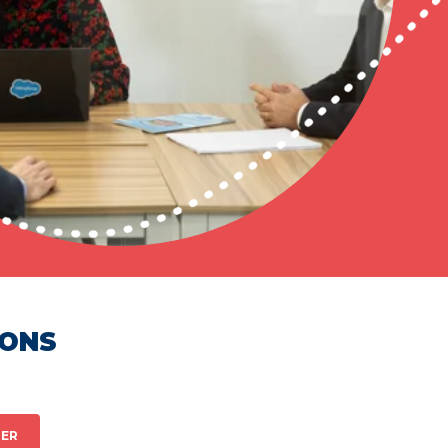
HONS
ER