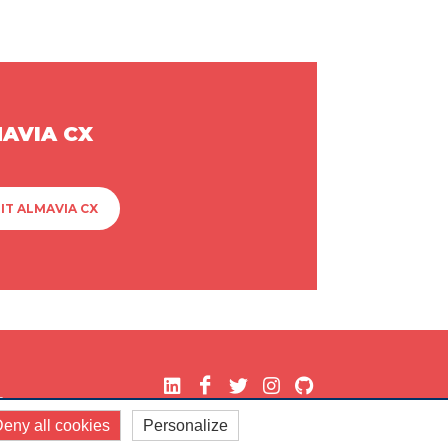
MAVIA CX
IT ALMAVIA CX
.
eny all cookies
Personalize