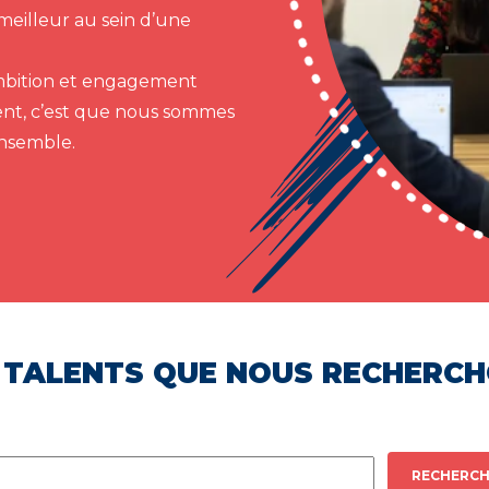
meilleur au sein d’une
 ambition et engagement
ent, c’est que nous sommes
ensemble.
 TALENTS QUE NOUS RECHERC
RECHERCH