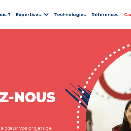
us ?
Expertises
Technologies
Références
Ca
Z-NOUS
 à cœur vos projets de