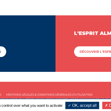
L'ESPRIT AL
S
DÉCOUVRIR L'ESPR
D
MENTIONS LÉGALES & CONDITIONS GÉNÉRALES D'UTILISATION
 DE CONFIDENTIALITÉ
ET LES
CONDITIONS DE SERVICE
DE GOOGLE S'APPLIQUENT
 control over what you want to activate
OK, accept all
D