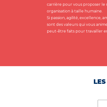
carrière pour vous proposer le 
organisation à taille humaine.
Si passion, agilité, excellence,
sont des valeurs qui vous anim
peut-être faits pour travailler 
LES